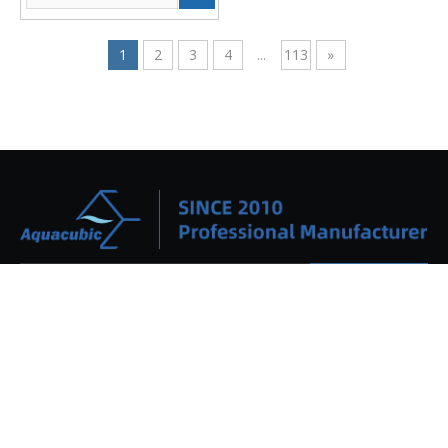
1
2
3
4
...
113
»
Suscribirse
NUESTROS PRODUCTOS
Productos
Nueva llegada