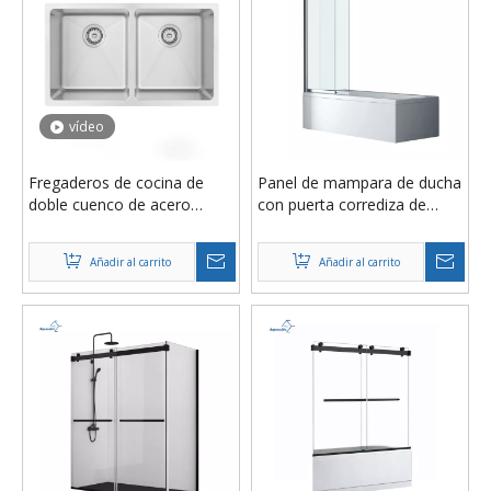
vídeo
Fregaderos de cocina de
Panel de mampara de ducha
doble cuenco de acero
con puerta corrediza de
inoxidable 304 hechos a
bañera plegable, plano, de
mano de alta calidad,
vidrio transparente
Añadir al carrito
Añadir al carrito
personalización a precio de
cromado, de fábrica de
fábrica, fabricados en
China
Tailandia