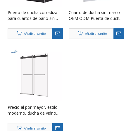
Puerta de ducha corrediza
Cuarto de ducha sin marco
para cuartos de baño sin
OEM ODM Puerta de ducha
marco, herrajes modernos
de acero inoxidable de vidrio
de acero inoxidable
templado doble deslizante
Añadir al carrito
Añadir al carrito
resistente al agua
para bañera
Precio al por mayor, estilo
moderno, ducha de vidrio
templado sin marco,
partición, habitación, baño,
Añadir al carrito
puerta corrediza de ducha