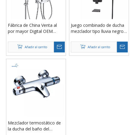
Fábrica de China Venta al
Juego combinado de ducha
por mayor Digital OEM
mezclador tipo lluvia negro
ODM Teclas de piano Baño
de lujo para baño de 12
de hotel Duchas
pulgadas con certificación
Añadir al carrito
Añadir al carrito
exuberantes Juego de baño
Aquacubic cUPC
Mezclador termostático de
la ducha del baño del
mercado doble del cuarto de