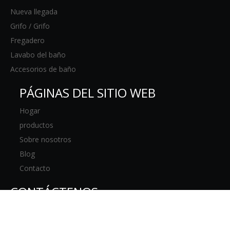
Nueva llegada
Grifo / Grifo
Fregadero
Lavabo del baño
Accesorios de baño
PÁGINAS DEL SITIO WEB
Hogar
productos
Sobre nosotros
Blog
Contacto
CONTÁCTENOS
928, 128 Ji Nian Road, distrito de Baoshan,

Shanghai, China.