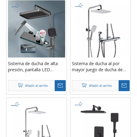
multifunción
Sistema de ducha de alta
Sistema de ducha al por
presión, pantalla LED
mayor Juego de ducha de
termostática de
pared termostático con
temperatura, juego de
pantalla digital LED de 4
Añadir al carrito
Añadir al carrito
ducha con tecla de Piano de
funciones Tecla de piano
4 funciones