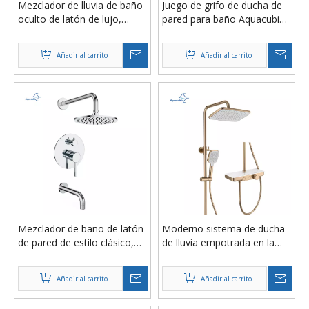
Mezclador de lluvia de baño
Juego de grifo de ducha de
oculto de latón de lujo,
pared para baño Aquacubic,
conjunto combinado de
cabezal de ducha de 12
grifo de ducha, sistema de
pulgadas con barra
Añadir al carrito
Añadir al carrito
cabezal de ducha de lluvia
deslizante y caño para
montado en la pared
bañera
Mezclador de baño de latón
Moderno sistema de ducha
de pared de estilo clásico,
de lluvia empotrada en la
grifo mezclador de ducha,
pared con grifos
grifo de ducha de lluvia
termostáticos, control de
Añadir al carrito
Añadir al carrito
saludable CUPC
perilla giratoria
antideslizante, diseño