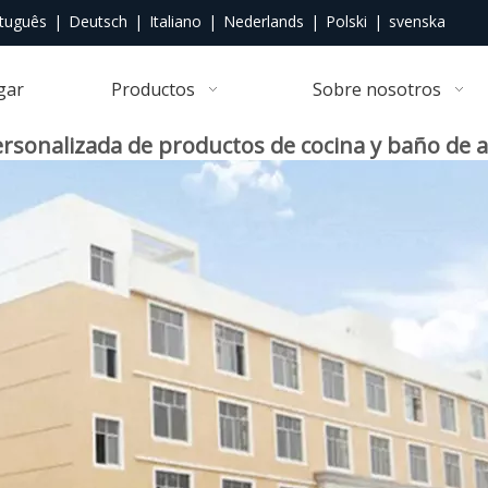
tuguês
|
Deutsch
|
Italiano
|
Nederlands
|
Polski
|
svenska
gar
Productos
Sobre nosotros
ersonalizada de productos de cocina y baño de al