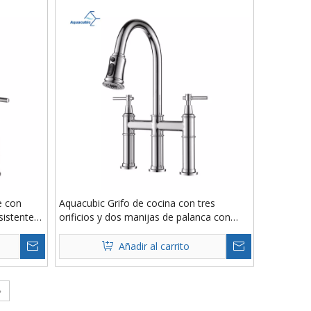
e con
Aquacubic Grifo de cocina con tres
sistente a
orificios y dos manijas de palanca con
puente de transición y rociador extraíble
en cromo pulido
Añadir al carrito
»