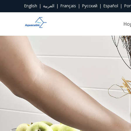
English
|
العربية
|
Français
|
Pусский
|
Español
|
Por
Ho