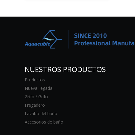
NUESTROS PRODUCTOS
Productos
Nueva llegada
Grifo / Grifo
Fregadero
Lavabo del baño
Accesorios de baño