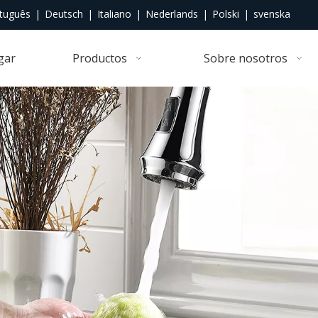
tuguês
|
Deutsch
|
Italiano
|
Nederlands
|
Polski
|
svenska
gar
Productos
Sobre nosotros