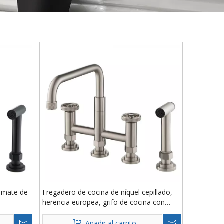
o mate de
Fregadero de cocina de níquel cepillado,
herencia europea, grifo de cocina con
puente de doble manija de 4 orificios,
latón con rociador lateral
Añadir al carrito