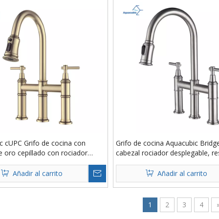
c cUPC Grifo de cocina con
Grifo de cocina Aquacubic Bridg
 oro cepillado con rociador
cabezal rociador desplegable, re
 Grifo de cocina de latón sin
huellas dactilares, sin manchas
istente a manchas de 3 orificios
Añadir al carrito
Añadir al carrito
1
2
3
4