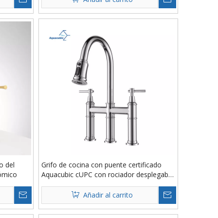
o del
Grifo de cocina con puente certificado
nómico
Aquacubic cUPC con rociador desplegable
Grifo de fregadero de cocina sin manchas
resistente a huellas dactilares de 3
Añadir al carrito
orificios