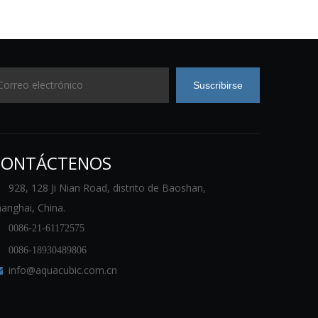
Suscribirse
CONTÁCTENOS
928, 128 Ji Nian Road, distrito de Baoshan,
anghai, China.

0086-21-61172575

0086-18930489806
info@aquacubic.com.cn
