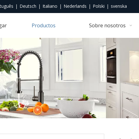
tuguês
|
Deutsch
|
Italiano
|
Nederlands
|
Polski
|
svenska
gar
Productos
Sobre nosotros