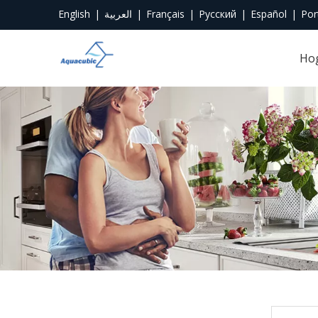
English
|
العربية
|
Français
|
Pусский
|
Español
|
Por
Ho