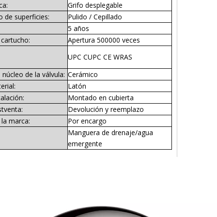
ca:
Grifo desplegable
 de superficies:
Pulido / Cepillado
5 años
l cartucho:
Apertura 500000 veces
UPC CUPC CE WRAS
 núcleo de la válvula:
Cerámico
rial:
Latón
alación:
Montado en cubierta
stventa:
Devolución y reemplazo
la marca:
Por encargo
Manguera de drenaje/agua
emergente