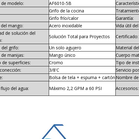
de modelo:
AF6010-5B
Característi
Grifo de la cocina
Tratamiento
Grifo frío/calor
Garantía:
l del mango:
Acero inoxidable
Vida útil de
d de solución del
Solución Total para Proyectos
Certificado:
o:
del grifo:
Un solo agujero
Material del
de manijas:
Mango único
Cuerpo mate
de superficies:
Cromo
Tipo de inst
 conección:
3/8'C
Servicio po
e:
Bolsa de tela + espuma + cartón
Nombre de 
flujo del agua:
Máximo 2,2 GPM a 60 PSI
Accesorios: