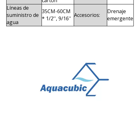
cartón
Líneas de
35CM-60CM
Drenaje
suministro de
Accesorios:
* 1/2'', 9/16''
emergente
agua