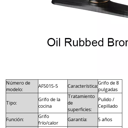
Número de
Grifo de 8
AF5015-5
Característica:
modelo:
pulgadas
Tratamiento
Grifo de la
Pulido /
Tipo:
de
cocina
Cepillado
superficies:
Grifo
Función:
Garantía:
5 años
frío/calor