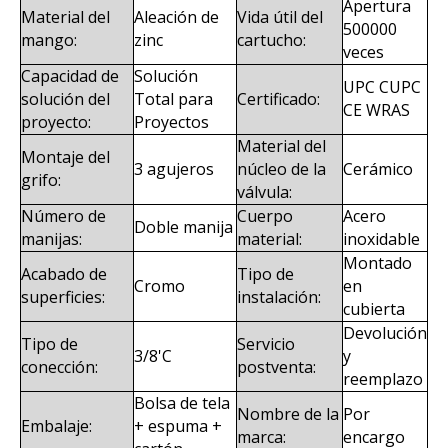
Apertura
Material del
Aleación de
Vida útil del
500000
mango:
zinc
cartucho:
veces
Capacidad de
Solución
UPC CUPC
solución del
Total para
Certificado:
CE WRAS
proyecto:
Proyectos
Material del
Montaje del
3 agujeros
núcleo de la
Cerámico
grifo:
válvula:
Número de
Cuerpo
Acero
Doble manija
manijas:
material:
inoxidable
Montado
Acabado de
Tipo de
Cromo
en
superficies:
instalación:
cubierta
Devolución
Tipo de
Servicio
3/8'C
y
conección:
postventa:
reemplazo
Bolsa de tela
Nombre de la
Por
Embalaje:
+ espuma +
marca:
encargo