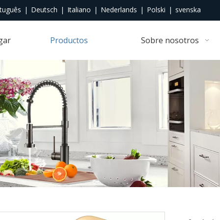
tuguês
|
Deutsch
|
Italiano
|
Nederlands
|
Polski
|
svenska
gar
Productos
Sobre nosotros