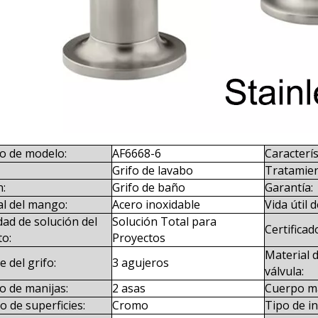
 de modelo:
AF6668-6
Caracterís
Grifo de lavabo
Tratamien
n:
Grifo de baño
Garantía:
al del mango:
Acero inoxidable
Vida útil 
ad de solución del
Solución Total para
Certificad
to:
Proyectos
Material d
 del grifo:
3 agujeros
válvula:
 de manijas:
2 asas
Cuerpo ma
 de superficies:
Cromo
Tipo de in