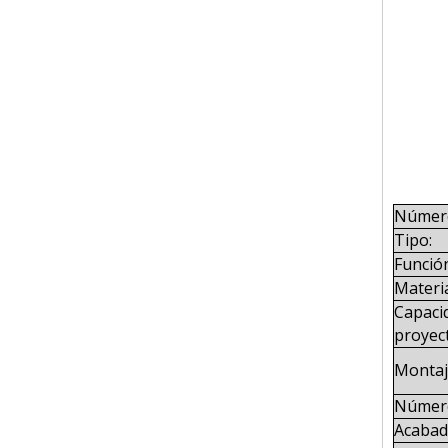
Número
Tipo:
Funció
Materi
Capacid
proyec
Montaje
Número
Acabado