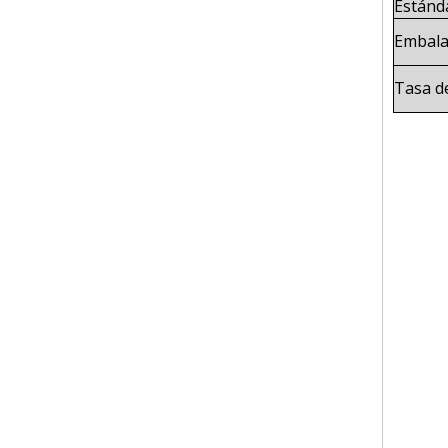
Estánd
Embala
Tasa de