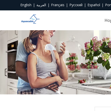
English
|
العربية
|
Français
|
Pусский
|
Español
|
Por
Ho