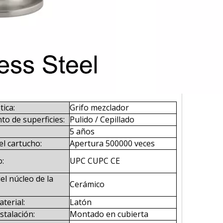
tica:
Grifo mezclador
to de superficies:
Pulido / Cepillado
5 años
del cartucho:
Apertura 500000 veces
o:
UPC CUPC CE
el núcleo de la
Cerámico
terial:
Latón
stalación:
Montado en cubierta