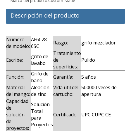
Marca del producto:
Custom Made
Descripción del producto
Número
AF6028-
Rasgo:
grifo mezclador
de modelo:
6SC
Tratamiento
grifo de
Escribe:
de
Pulido
lavabo
superficies:
Grifo de
Función:
Garantía:
5 años
baño
Material
Aleación
Vida útil del
500000 veces de
del mango:
de zinc
cartucho:
apertura
Capacidad
Solución
de
Total
solución
Certificado:
UPC CUPC CE
para
de
Proyectos
proyectos: