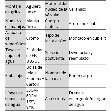
Material del
Montaje
Agujero
núcleo de la
Cerámico
de grifo:
único
válvula:
Número
Manija
Cuerpo
Acero inoxidable
de manijas:
única
material:
Acabado
Tipo de
de
Cromo
Montado en cubierta
instalación:
superficies:
Tasa de
Estándar
Servicio
Devolución y
flujo del
de EE.
postventa:
reemplazo
agua:
UU./UE
Bolsa de
tela +
Nombre de
Embalaje:
Por encargo
Espuma +
la marca:
Cartón
35CM-
Líneas de
Drenaje
60CM *
suministro
Accesorios:
emergente/manguera
1/2'',
de agua
de agua
9/16''