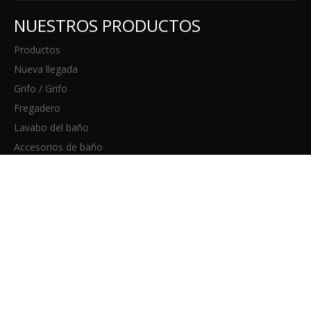
NUESTROS PRODUCTOS
Productos
Nueva llegada
Grifo / Grifo
Fregadero
Lavabo del baño
Accesorios de baño
PÁGINAS DEL SITIO WEB
Hogar
productos
Sobre nosotros
Blog
Contacto