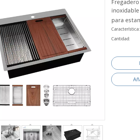
Fregadero
inoxidabl
para estan
Característic
Cantidad:
Aña