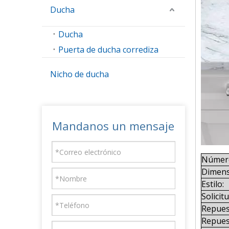
Ducha
Ducha
Puerta de ducha corrediza
Nicho de ducha
Mandanos un mensaje
Número
Dimens
Estilo:
Solicitu
Repues
Repues