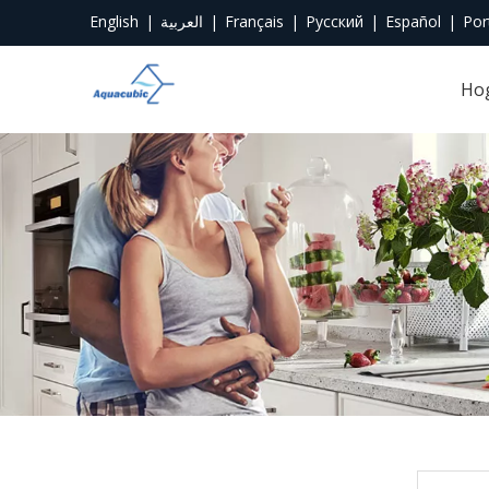
English
|
العربية
|
Français
|
Pусский
|
Español
|
Por
Ho