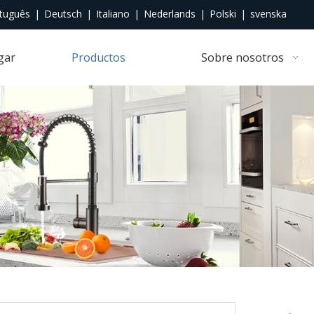
tuguês
|
Deutsch
|
Italiano
|
Nederlands
|
Polski
|
svenska
gar
Productos
Sobre nosotros