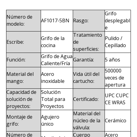
Grifo
Número de
AF1017-5BN
Rasgo:
desplegabl
modelo:
e
Tratamiento
Grifo de la
Pulido /
Escribe:
de
cocina
Cepillado
superficies:
Grifo de Agua
Función:
Garantía:
5 años
Caliente/Fría
500000
Material del
Acero
Vida útil del
veces de
mango:
inoxidable
cartucho:
apertura
Capacidad de
Solución
UPC CUPC
solución de
Total para
Certificado:
CE WRAS
proyectos:
Proyectos
Material del
Montaje de
Agujero
núcleo de la
Cerámico
grifo:
único
válvula:
Número de
Cuerpo
Acero