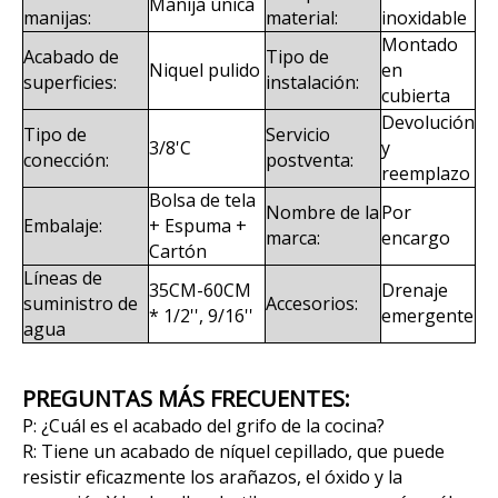
Manija única
manijas:
material:
inoxidable
Montado
Acabado de
Tipo de
Niquel pulido
en
superficies:
instalación:
cubierta
Devolución
Tipo de
Servicio
3/8'C
y
conección:
postventa:
reemplazo
Bolsa de tela
Nombre de la
Por
Embalaje:
+ Espuma +
marca:
encargo
Cartón
Líneas de
35CM-60CM
Drenaje
suministro de
Accesorios:
* 1/2'', 9/16''
emergente
agua
PREGUNTAS MÁS FRECUENTES:
P: ¿Cuál es el acabado del grifo de la cocina?
R: Tiene un acabado de níquel cepillado, que puede
resistir eficazmente los arañazos, el óxido y la